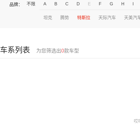
不限
A
B
C
D
E
F
G
H
I
品牌：
坦克
腾势
特斯拉
天际汽车
天美汽
车系列表
为您筛选出
0
款车型
哎