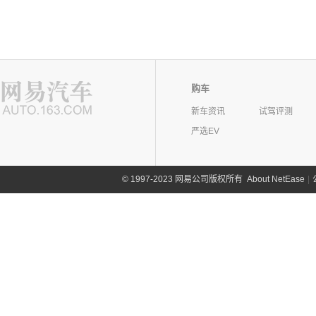
购车
新车资讯
试驾评测
严选EV
©
1997-2023 网易公司版权所有
About NetEase
|