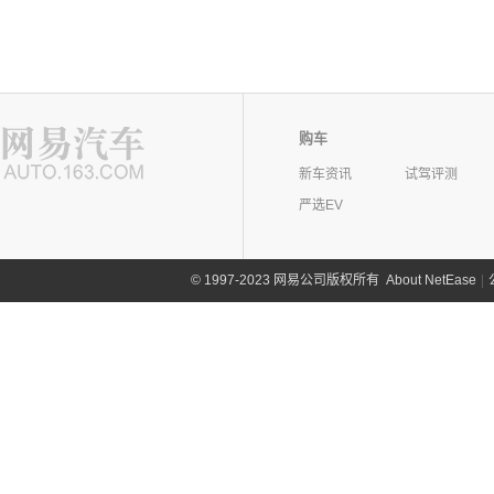
购车
新车资讯
试驾评测
严选EV
©
1997-2023 网易公司版权所有
About NetEase
|