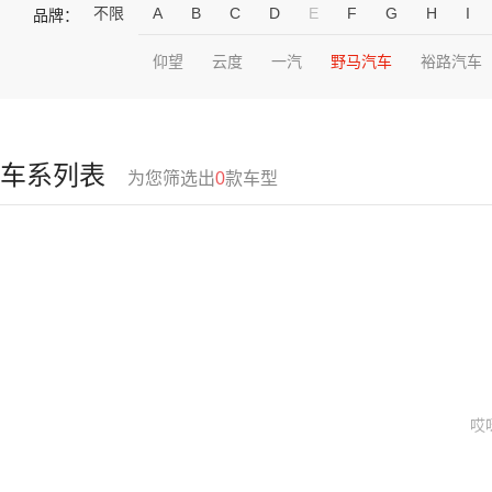
不限
A
B
C
D
E
F
G
H
I
品牌：
仰望
云度
一汽
野马汽车
裕路汽车
车系列表
为您筛选出
0
款车型
哎