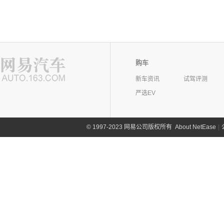
购车
新车资讯
试驾评测
严选EV
©
1997-2023 网易公司版权所有
About NetEase
|