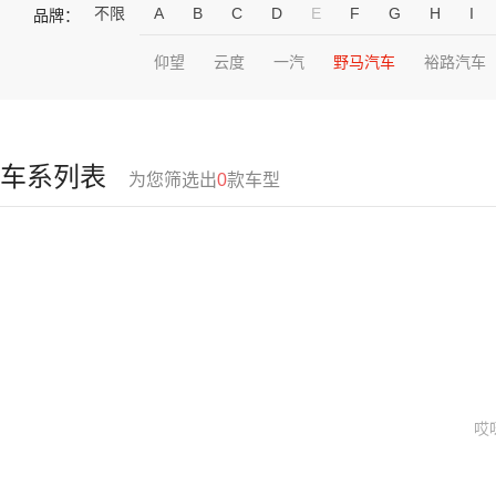
不限
A
B
C
D
E
F
G
H
I
品牌：
仰望
云度
一汽
野马汽车
裕路汽车
车系列表
为您筛选出
0
款车型
哎