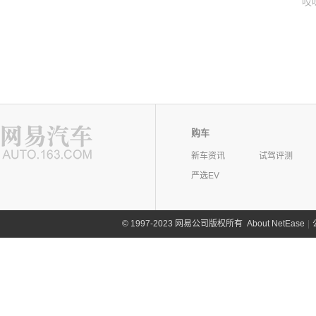
哎
购车
新车资讯
试驾评测
严选EV
©
1997-2023 网易公司版权所有
About NetEase
|