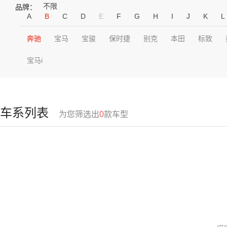
不限
品牌：
A
B
C
D
E
F
G
H
I
J
K
L
奔驰
宝马
宝骏
保时捷
别克
本田
标致
宝马i
车系列表
为您筛选出
0
款车型