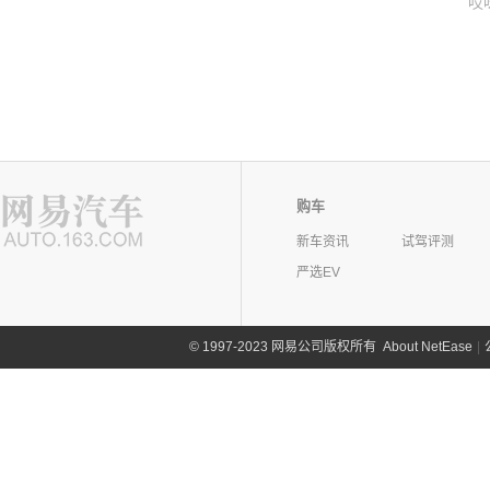
哎
购车
新车资讯
试驾评测
严选EV
©
1997-2023 网易公司版权所有
About NetEase
|