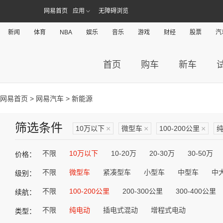
网易首页
应用
无障碍浏览
新闻
体育
NBA
娱乐
音乐
游戏
财经
股票
汽
首页
购车
新车
网易首页
>
网易汽车
> 新能源
筛选条件
10万以下
×
微型车
×
100-200公里
×
不限
10万以下
10-20万
20-30万
30-50万
价格：
不限
微型车
紧凑型车
小型车
中型车
中
级别：
不限
100-200公里
200-300公里
300-400公里
续航：
不限
纯电动
插电式混动
增程式电动
类型：