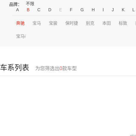
不限
品牌：
A
B
C
D
E
F
G
H
I
J
K
L
奔驰
宝马
宝骏
保时捷
别克
本田
标致
宝马i
车系列表
为您筛选出
0
款车型