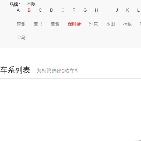
不限
品牌：
A
B
C
D
E
F
G
H
I
J
K
L
奔驰
宝马
宝骏
保时捷
别克
本田
标致
宝马i
车系列表
为您筛选出
0
款车型