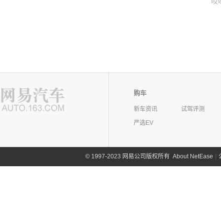
哎
购车
新车资讯
试驾评测
严选EV
©
1997-2023 网易公司版权所有
About NetEase
|