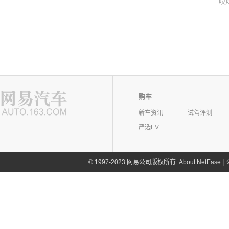
哎
购车
新车资讯
试驾评测
严选EV
©
1997-2023 网易公司版权所有
About NetEase
|