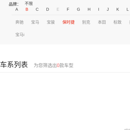
不限
品牌：
A
B
C
D
E
F
G
H
I
J
K
L
奔驰
宝马
宝骏
保时捷
别克
本田
标致
宝马i
车系列表
为您筛选出
0
款车型