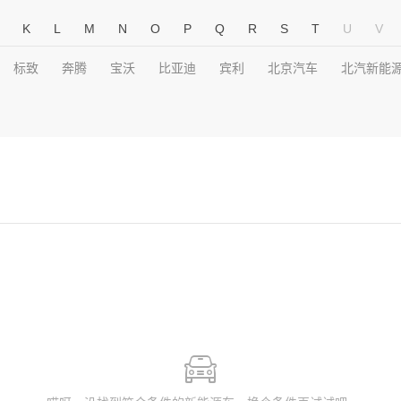
K
L
M
N
O
P
Q
R
S
T
U
V
标致
奔腾
宝沃
比亚迪
宾利
北京汽车
北汽新能