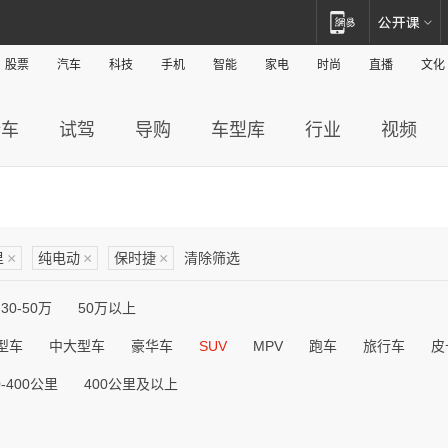
股票
汽车
科技
手机
智能
家电
时尚
直播
文化
新车
试驾
导购
车型库
行业
视频
里
×
纯电动
×
保时捷
×
清除筛选
30-50万
50万以上
型车
中大型车
豪华车
SUV
MPV
跑车
旅行车
皮
0-400公里
400公里及以上