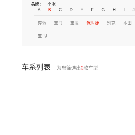
不限
品牌：
A
B
C
D
E
F
G
H
I
J
奔驰
宝马
宝骏
保时捷
别克
本田
宝马i
车系列表
为您筛选出
0
款车型