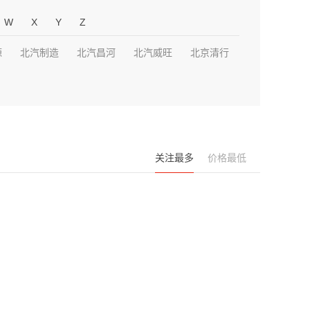
W
X
Y
Z
源
北汽制造
北汽昌河
北汽威旺
北京清行
关注最多
价格最低