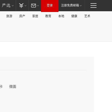
登录
注册免费邮箱
旅游
房产
家居
教育
本地
健康
艺术
卡
微面