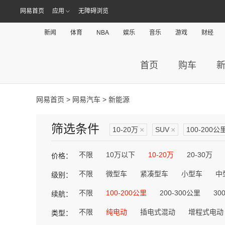
网易首页
应用
无障碍浏览
新闻
体育
NBA
娱乐
音乐
游戏
财经
首页
购车
网易首页
>
网易汽车
> 新能源
筛选条件
10-20万
×
SUV
×
100-200公
不限
10万以下
10-20万
20-30万
价格：
不限
微型车
紧凑型车
小型车
中
级别：
不限
100-200公里
200-300公里
30
续航：
不限
纯电动
插电式混动
增程式电动
类型：