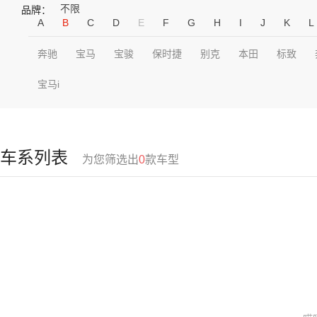
不限
品牌：
A
B
C
D
E
F
G
H
I
J
K
L
奔驰
宝马
宝骏
保时捷
别克
本田
标致
宝马i
车系列表
为您筛选出
0
款车型