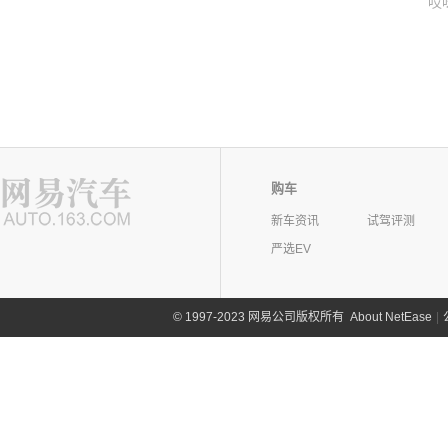
哎
购车
新车资讯
试驾评测
严选EV
©
1997-2023 网易公司版权所有
About NetEase
|