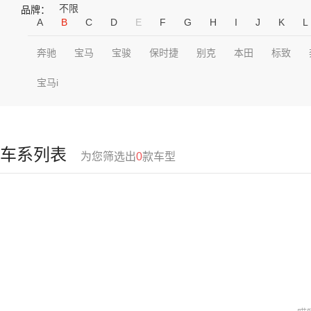
不限
品牌：
A
B
C
D
E
F
G
H
I
J
K
L
奔驰
宝马
宝骏
保时捷
别克
本田
标致
宝马i
车系列表
为您筛选出
0
款车型