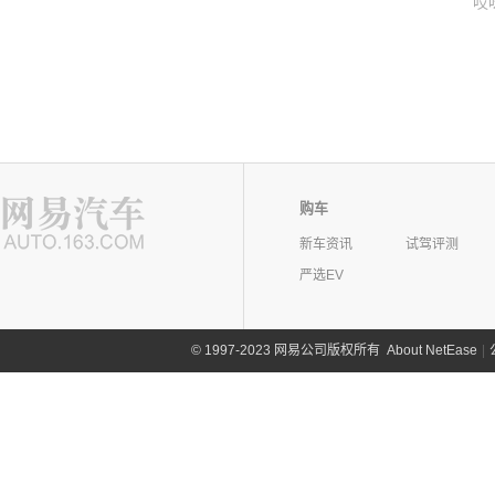
哎
购车
新车资讯
试驾评测
严选EV
©
1997-2023 网易公司版权所有
About NetEase
|