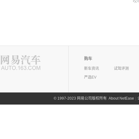
哎
购车
新车资讯
试驾评测
严选EV
©
1997-2023 网易公司版权所有
About NetEase
|