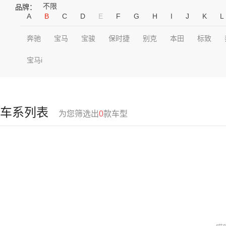
不限
品牌：
A
B
C
D
E
F
G
H
I
J
K
L
奔驰
宝马
宝骏
保时捷
别克
本田
标致
宝马i
车系列表
为您筛选出
0
款车型