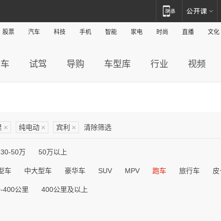
股票
汽车
科技
手机
智能
家电
时尚
直播
文化
新车
试驾
导购
车型库
行业
视频
里
×
纯电动
×
宾利
×
清除筛选
30-50万
50万以上
型车
中大型车
豪华车
SUV
MPV
跑车
旅行车
皮
0-400公里
400公里及以上