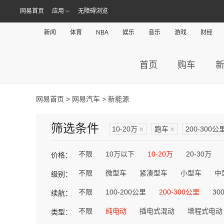
网易首页
应用
无障碍浏览
新闻
体育
NBA
娱乐
音乐
游戏
财经
首页
购车
网易首页
>
网易汽车
> 新能源
筛选条件
10-20万
×
跑车
×
200-300公
不限
10万以下
10-20万
20-30万
价格：
不限
微型车
紧凑型车
小型车
中
级别：
不限
100-200公里
200-300公里
30
续航：
不限
纯电动
插电式混动
增程式电动
类型：