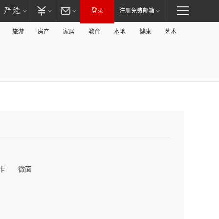
登录
注册免费邮箱
旅游
房产
家居
教育
本地
健康
艺术
卡
微面