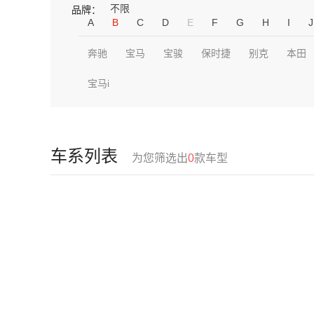
不限
品牌：
A
B
C
D
E
F
G
H
I
J
奔驰
宝马
宝骏
保时捷
别克
本田
宝马i
车系列表
为您筛选出
0
款车型