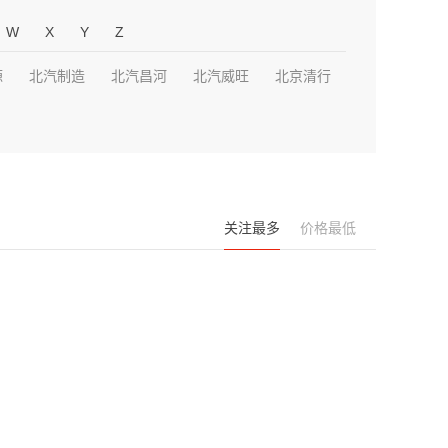
W
X
Y
Z
源
北汽制造
北汽昌河
北汽威旺
北京清行
关注最多
价格最低