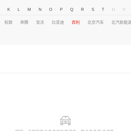
K
L
M
N
O
P
Q
R
S
T
U
V
标致
奔腾
宝沃
比亚迪
宾利
北京汽车
北汽新能