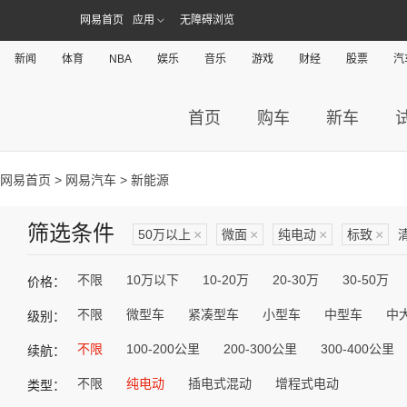
网易首页
应用
无障碍浏览
新闻
体育
NBA
娱乐
音乐
游戏
财经
股票
汽
首页
购车
新车
网易首页
>
网易汽车
> 新能源
筛选条件
50万以上
×
微面
×
纯电动
×
标致
×
不限
10万以下
10-20万
20-30万
30-50万
价格：
不限
微型车
紧凑型车
小型车
中型车
中
级别：
不限
100-200公里
200-300公里
300-400公里
续航：
不限
纯电动
插电式混动
增程式电动
类型：