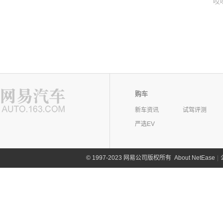
哎
购车
新车资讯
试驾评测
严选EV
©
1997-2023 网易公司版权所有
About NetEase
|