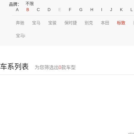
不限
品牌：
A
B
C
D
E
F
G
H
I
J
K
L
奔驰
宝马
宝骏
保时捷
别克
本田
标致
宝马i
车系列表
为您筛选出
0
款车型