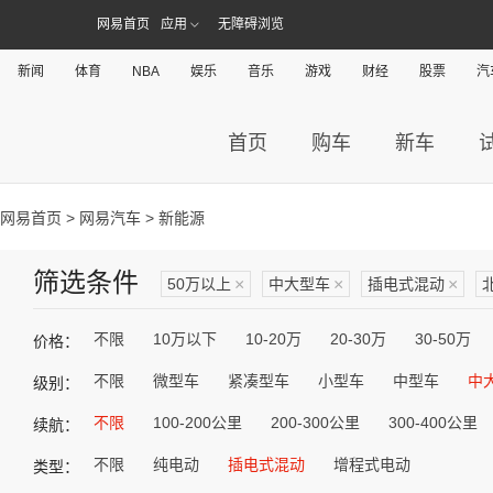
网易首页
应用
无障碍浏览
新闻
体育
NBA
娱乐
音乐
游戏
财经
股票
汽
首页
购车
新车
网易首页
>
网易汽车
> 新能源
筛选条件
50万以上
×
中大型车
×
插电式混动
×
不限
10万以下
10-20万
20-30万
30-50万
价格：
不限
微型车
紧凑型车
小型车
中型车
中
级别：
不限
100-200公里
200-300公里
300-400公里
续航：
不限
纯电动
插电式混动
增程式电动
类型：