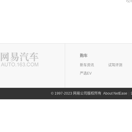
哎
购车
新车资讯
试驾评测
严选EV
©
1997-2023 网易公司版权所有
About NetEase
|