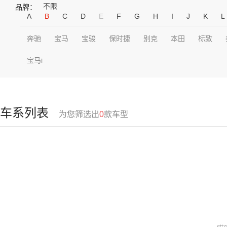
不限
品牌：
A
B
C
D
E
F
G
H
I
J
K
L
奔驰
宝马
宝骏
保时捷
别克
本田
标致
宝马i
车系列表
为您筛选出
0
款车型