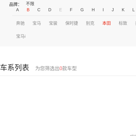
不限
品牌：
A
B
C
D
E
F
G
H
I
J
K
L
奔驰
宝马
宝骏
保时捷
别克
本田
标致
宝马i
车系列表
为您筛选出
0
款车型