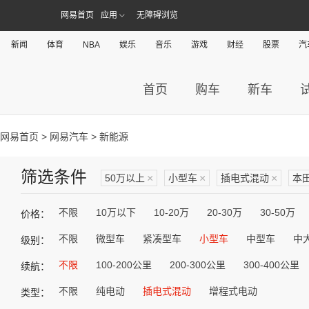
网易首页
应用
无障碍浏览
新闻
体育
NBA
娱乐
音乐
游戏
财经
股票
汽
首页
购车
新车
网易首页
>
网易汽车
> 新能源
筛选条件
50万以上
×
小型车
×
插电式混动
×
本
不限
10万以下
10-20万
20-30万
30-50万
价格：
不限
微型车
紧凑型车
小型车
中型车
中
级别：
不限
100-200公里
200-300公里
300-400公里
续航：
不限
纯电动
插电式混动
增程式电动
类型：