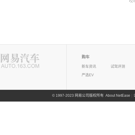
哎
购车
新车资讯
试驾评测
严选EV
©
1997-2023 网易公司版权所有
About NetEase
|