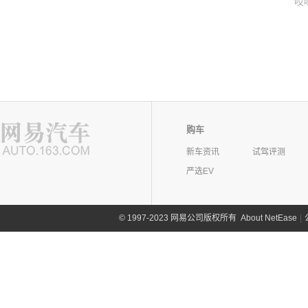
哎
购车
新车资讯
试驾评测
严选EV
©
1997-2023 网易公司版权所有
About NetEase
|