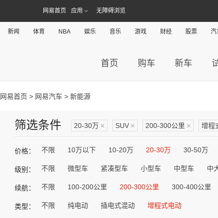
网易首页
应用
无障碍浏览
新闻
体育
NBA
娱乐
音乐
游戏
财经
股票
汽
首页
购车
新车
网易首页
>
网易汽车
> 新能源
筛选条件
20-30万
×
SUV
×
200-300公里
×
增程
不限
10万以下
10-20万
20-30万
30-50万
价格：
不限
微型车
紧凑型车
小型车
中型车
中
级别：
不限
100-200公里
200-300公里
300-400公里
续航：
不限
纯电动
插电式混动
增程式电动
类型：