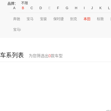
不限
品牌：
A
B
C
D
E
F
G
H
I
J
K
L
奔驰
宝马
宝骏
保时捷
别克
本田
标致
宝马i
车系列表
为您筛选出
0
款车型