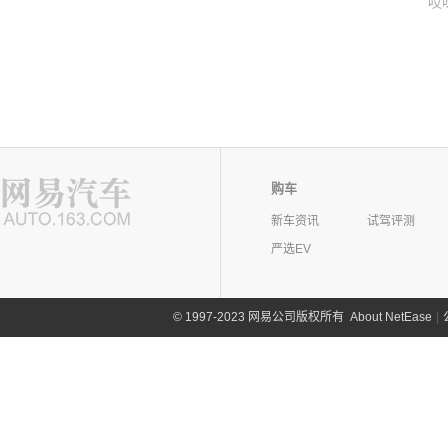
哎
购车
新车资讯
试驾评测
严选EV
©
1997-2023 网易公司版权所有
About NetEase
|