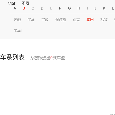
不限
品牌：
A
B
C
D
E
F
G
H
I
J
K
L
奔驰
宝马
宝骏
保时捷
别克
本田
标致
宝马i
车系列表
为您筛选出
0
款车型