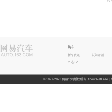
哎
购车
新车资讯
试驾评测
严选EV
©
1997-2023 网易公司版权所有
About NetEase
|