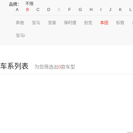
不限
品牌：
A
B
C
D
E
F
G
H
I
J
K
L
奔驰
宝马
宝骏
保时捷
别克
本田
标致
宝马i
车系列表
为您筛选出
0
款车型