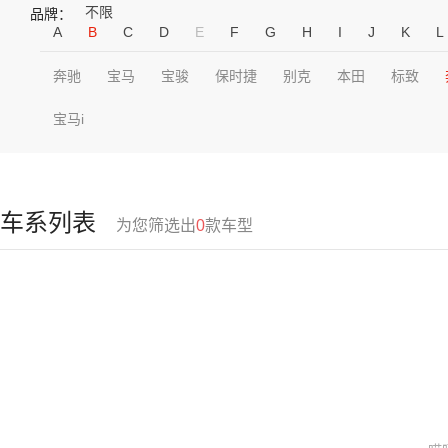
不限
品牌：
A
B
C
D
E
F
G
H
I
J
K
L
奔驰
宝马
宝骏
保时捷
别克
本田
标致
宝马i
车系列表
为您筛选出
0
款车型