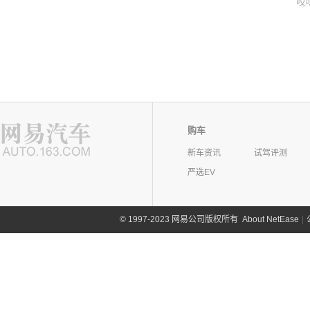
哎
购车
新车资讯
试驾评测
严选EV
©
1997-2023 网易公司版权所有
About NetEase
|