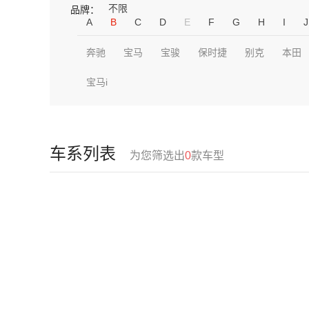
不限
品牌：
A
B
C
D
E
F
G
H
I
J
奔驰
宝马
宝骏
保时捷
别克
本田
宝马i
车系列表
为您筛选出
0
款车型