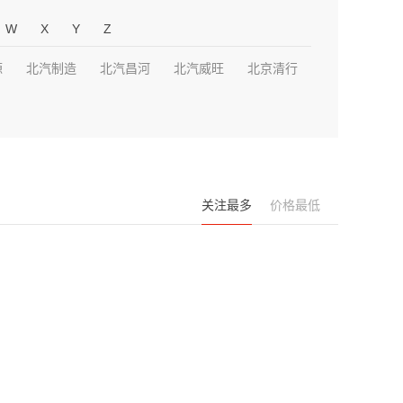
W
X
Y
Z
源
北汽制造
北汽昌河
北汽威旺
北京清行
关注最多
价格最低