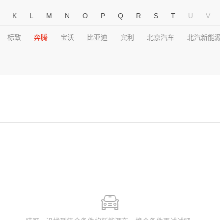
K
L
M
N
O
P
Q
R
S
T
U
V
标致
奔腾
宝沃
比亚迪
宾利
北京汽车
北汽新能