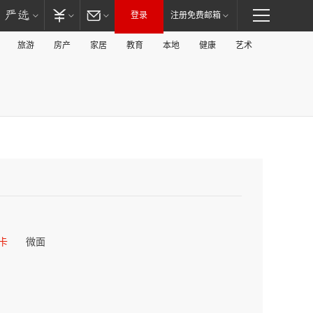
登录
注册免费邮箱
旅游
房产
家居
教育
本地
健康
艺术
卡
微面