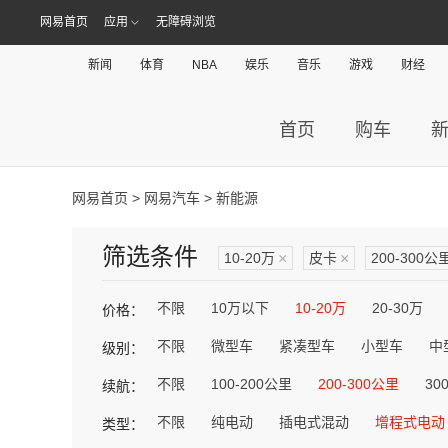
网易首页
应用
无障碍浏览
新闻
体育
NBA
娱乐
音乐
游戏
财经
首页
购车
网易首页
>
网易汽车
> 新能源
筛选条件
10-20万
×
皮卡
×
200-300公
不限
10万以下
10-20万
20-30万
价格：
不限
微型车
紧凑型车
小型车
中
级别：
不限
100-200公里
200-300公里
30
续航：
不限
纯电动
插电式混动
增程式电动
类型：