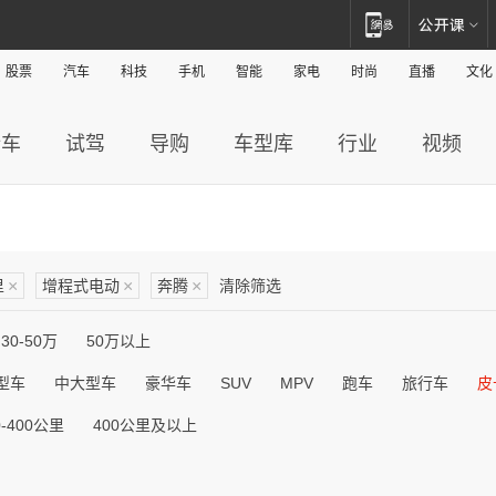
股票
汽车
科技
手机
智能
家电
时尚
直播
文化
新车
试驾
导购
车型库
行业
视频
里
×
增程式电动
×
奔腾
×
清除筛选
30-50万
50万以上
型车
中大型车
豪华车
SUV
MPV
跑车
旅行车
皮
0-400公里
400公里及以上