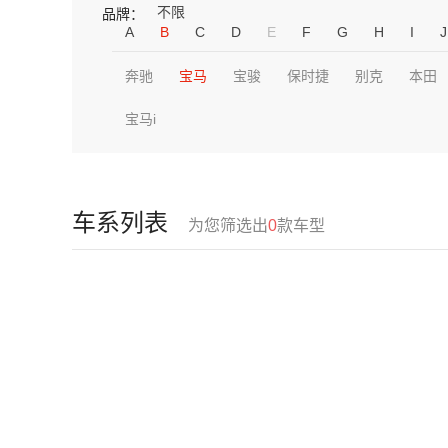
不限
品牌：
A
B
C
D
E
F
G
H
I
J
奔驰
宝马
宝骏
保时捷
别克
本田
宝马i
车系列表
为您筛选出
0
款车型