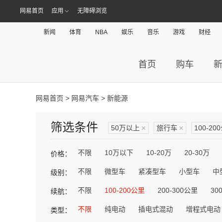
网易首页
应用
无障碍浏览
新闻
体育
NBA
娱乐
音乐
游戏
财经
首页
购车
网易首页
>
网易汽车
> 新能源
筛选条件
50万以上
×
旅行车
×
100-20
不限
10万以下
10-20万
20-30万
价格：
不限
微型车
紧凑型车
小型车
中
级别：
不限
100-200公里
200-300公里
30
续航：
不限
纯电动
插电式混动
增程式电动
类型：