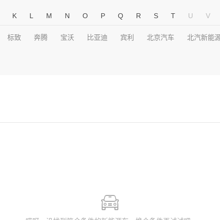
K
L
M
N
O
P
Q
R
S
T
U
V
标致
奔腾
宝沃
比亚迪
宾利
北京汽车
北汽新能