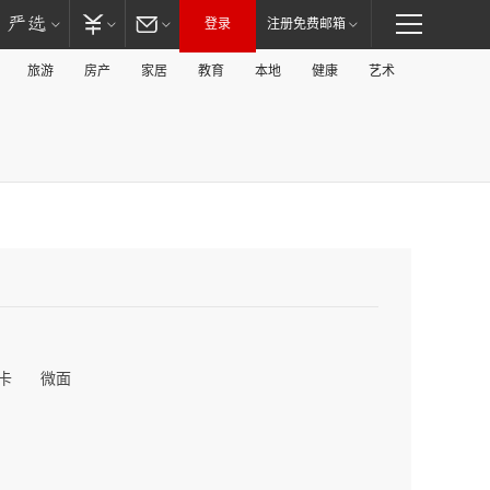
登录
注册免费邮箱
旅游
房产
家居
教育
本地
健康
艺术
卡
微面