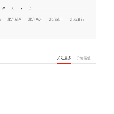
W
X
Y
Z
源
北汽制造
北汽昌河
北汽威旺
北京清行
关注最多
价格最低