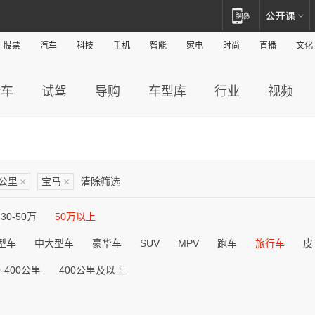
股票
汽车
科技
手机
智能
家电
时尚
直播
文化
新车
试驾
导购
车型库
行业
视频
0公里
×
宝马
×
清除筛选
30-50万
50万以上
型车
中大型车
豪华车
SUV
MPV
跑车
旅行车
皮
0-400公里
400公里及以上