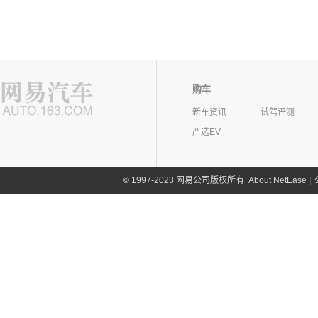
购车
新车资讯
试驾评测
严选EV
©
1997-2023 网易公司版权所有
About NetEase
|