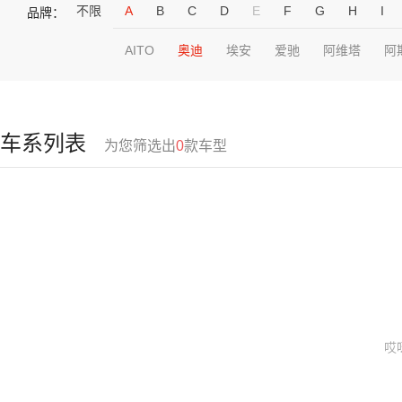
不限
A
B
C
D
E
F
G
H
I
品牌：
AITO
奥迪
埃安
爱驰
阿维塔
阿
车系列表
为您筛选出
0
款车型
哎