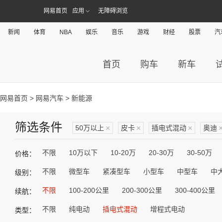
网易首页
应用
无障碍浏览
新闻
体育
NBA
娱乐
音乐
游戏
财经
股票
汽
首页
购车
新车
网易首页
>
网易汽车
> 新能源
筛选条件
50万以上
×
皮卡
×
插电式混动
×
奥迪
不限
10万以下
10-20万
20-30万
30-50万
价格：
不限
微型车
紧凑型车
小型车
中型车
中
级别：
不限
100-200公里
200-300公里
300-400公里
续航：
不限
纯电动
插电式混动
增程式电动
类型：