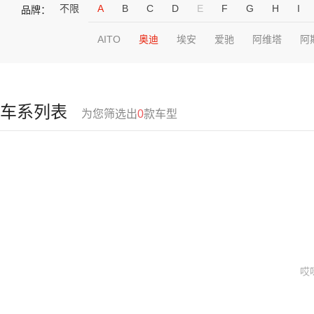
不限
A
B
C
D
E
F
G
H
I
品牌：
AITO
奥迪
埃安
爱驰
阿维塔
阿
车系列表
为您筛选出
0
款车型
哎