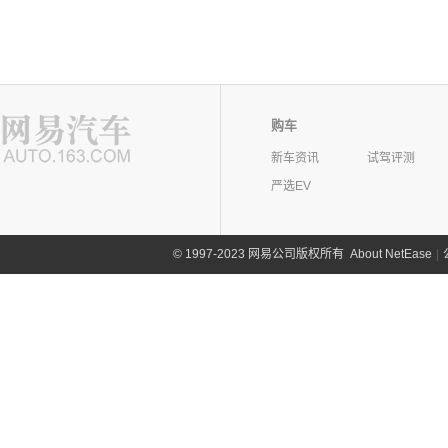
购车
新车资讯
试驾评测
严选EV
©
1997-2023 网易公司版权所有
About NetEase
|