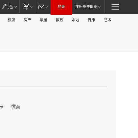
登录
注册免费邮箱
旅游
房产
家居
教育
本地
健康
艺术
卡
微面