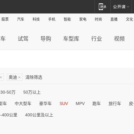
股票
汽车
科技
手机
智能
家电
时尚
直播
文化
新车
试驾
导购
车型库
行业
视频
×
奥迪
×
清除筛选
30-50万
50万以上
型车
中大型车
豪华车
SUV
MPV
跑车
旅行车
皮
0-400公里
400公里及以上