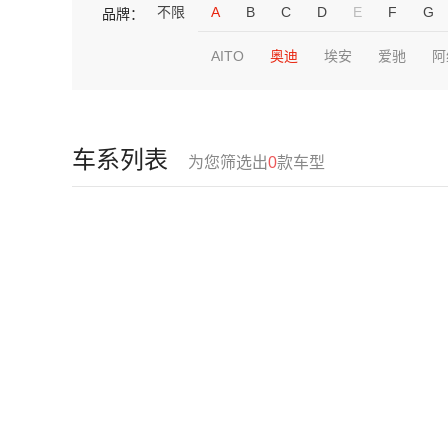
不限
A
B
C
D
E
F
G
品牌：
AITO
奥迪
埃安
爱驰
阿
车系列表
为您筛选出
0
款车型