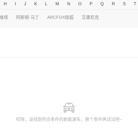
H
I
J
K
L
M
N
O
P
Q
R
S
T
维塔
阿斯顿·马丁
ARCFOX极狐
艾康尼克
哎呀，没找到符合条件的新能源车，换个条件再试试吧~