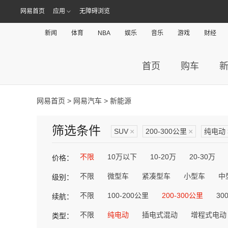
网易首页
应用
无障碍浏览
新闻
体育
NBA
娱乐
音乐
游戏
财经
首页
购车
网易首页
>
网易汽车
> 新能源
筛选条件
SUV
×
200-300公里
×
纯电动
不限
10万以下
10-20万
20-30万
价格：
不限
微型车
紧凑型车
小型车
中
级别：
不限
100-200公里
200-300公里
30
续航：
不限
纯电动
插电式混动
增程式电动
类型：