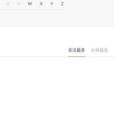
U
V
W
X
Y
Z
关注最多
价格最低