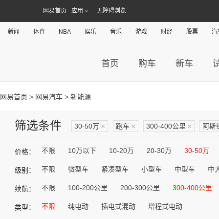
网易首页
应用
无障碍浏览
新闻
体育
NBA
娱乐
音乐
游戏
财经
股票
汽
首页
购车
新车
网易首页
>
网易汽车
> 新能源
筛选条件
30-50万
×
跑车
×
300-400公里
×
阿斯
不限
10万以下
10-20万
20-30万
30-50万
价格：
不限
微型车
紧凑型车
小型车
中型车
中
级别：
不限
100-200公里
200-300公里
300-400公里
续航：
不限
纯电动
插电式混动
增程式电动
类型：