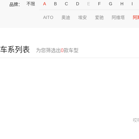
不限
A
B
C
D
E
F
G
H
I
品牌：
AITO
奥迪
埃安
爱驰
阿维塔
阿
车系列表
为您筛选出
0
款车型
哎