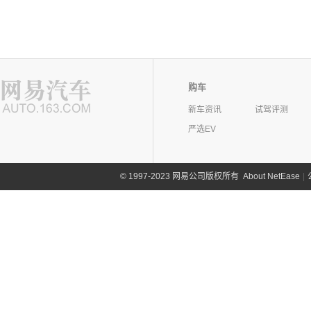
购车
新车资讯
试驾评测
严选EV
©
1997-2023 网易公司版权所有
About NetEase
|