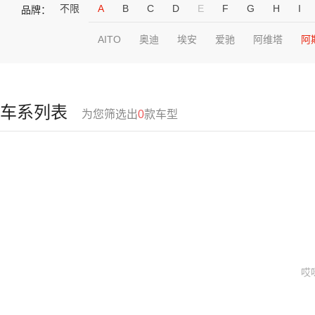
不限
A
B
C
D
E
F
G
H
I
品牌：
AITO
奥迪
埃安
爱驰
阿维塔
阿
车系列表
为您筛选出
0
款车型
哎