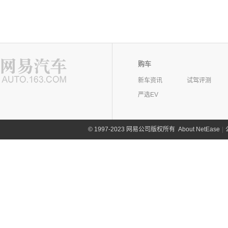
购车
新车资讯
试驾评测
严选EV
©
1997-2023 网易公司版权所有
About NetEase
|