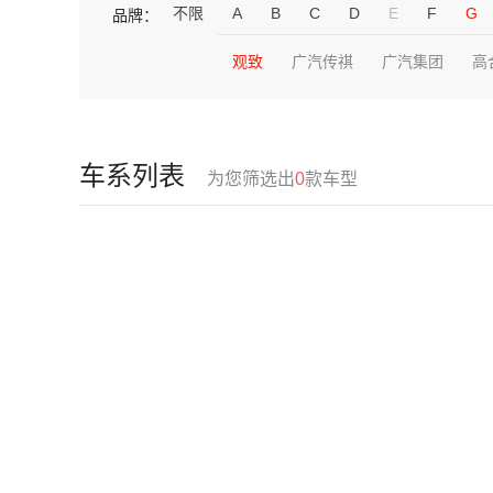
不限
A
B
C
D
E
F
G
品牌：
观致
广汽传祺
广汽集团
高
车系列表
为您筛选出
0
款车型