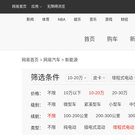
网易首页
应用
无障碍浏览
新闻
体育
NBA
娱乐
音乐
游戏
财经
首页
购车
网易首页
>
网易汽车
> 新能源
筛选条件
10-20万
×
皮卡
×
增程式电动
不限
10万以下
10-20万
20-30万
价格：
不限
微型车
紧凑型车
小型车
中
级别：
不限
100-200公里
200-300公里
30
续航：
不限
纯电动
插电式混动
增程式电动
类型：