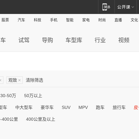
股票
汽车
科技
手机
智能
家电
时尚
直播
文化
新车
试驾
导购
车型库
行业
视频
×
观致
×
清除筛选
30-50万
50万以上
型车
中大型车
豪华车
SUV
MPV
跑车
旅行车
皮
0-400公里
400公里及以上