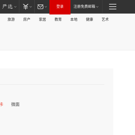
登录
注册免费邮箱
旅游
房产
家居
教育
本地
健康
艺术
卡
微面