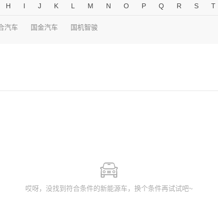
H
I
J
K
L
M
N
O
P
Q
R
S
T
合汽车
国金汽车
国机智骏
哎呀，没找到符合条件的新能源车，换个条件再试试吧~