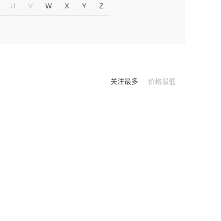
U
V
W
X
Y
Z
关注最多
价格最低