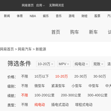
网易首页
应用
无障碍浏览
新闻
体育
NBA
娱乐
音乐
游戏
财经
股票
汽
首页
购车
新车
网易首页
>
网易汽车
> 新能源
筛选条件
10-20万
×
MPV
×
纯电动
×
观致
×
清
不限
10万以下
10-20万
20-30万
30-50万
价格：
不限
微型车
紧凑型车
小型车
中型车
中
级别：
不限
100-200公里
200-300公里
300-400公里
续航：
不限
纯电动
插电式混动
增程式电动
类型：