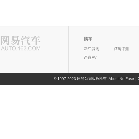
购车
新车资讯
试驾评测
严选EV
©
1997-2023 网易公司版权所有
About NetEase
|