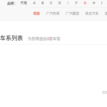
不限
A
B
C
D
E
F
G
H
I
品牌：
观致
广汽传祺
广汽集团
高合汽车
车系列表
为您筛选出
0
款车型
哎