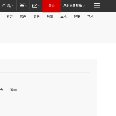
登录
注册免费邮箱
旅游
房产
家居
教育
本地
健康
艺术
卡
微面