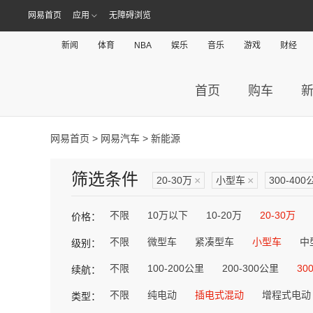
网易首页
应用
无障碍浏览
新闻
体育
NBA
娱乐
音乐
游戏
财经
首页
购车
网易首页
>
网易汽车
> 新能源
筛选条件
20-30万
×
小型车
×
300-400
不限
10万以下
10-20万
20-30万
价格：
不限
微型车
紧凑型车
小型车
中
级别：
不限
100-200公里
200-300公里
30
续航：
不限
纯电动
插电式混动
增程式电动
类型：