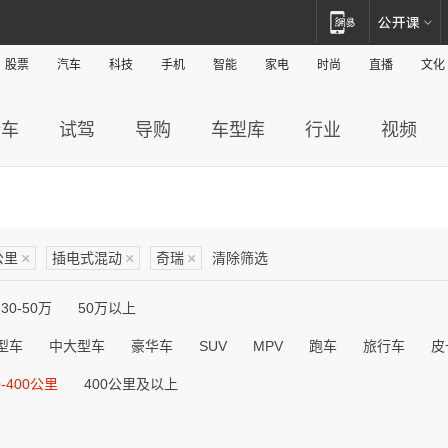
股票
汽车
科技
手机
智能
家电
时尚
直播
文化
新车
试驾
导购
车型库
行业
视频
公里
×
插电式混动
×
奇瑞
×
清除筛选
30-50万
50万以上
型车
中大型车
豪华车
SUV
MPV
跑车
旅行车
皮
0-400公里
400公里及以上