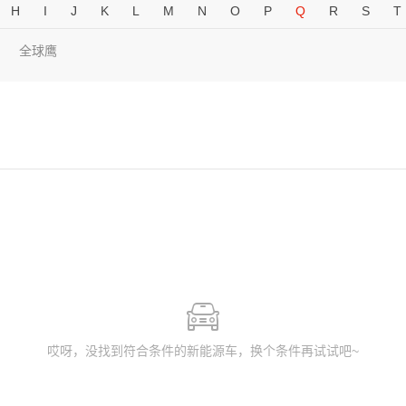
H
I
J
K
L
M
N
O
P
Q
R
S
T
全球鹰
哎呀，没找到符合条件的新能源车，换个条件再试试吧~