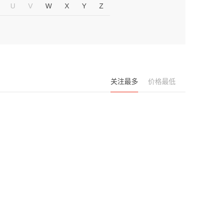
U
V
W
X
Y
Z
关注最多
价格最低