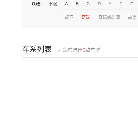
不限
A
B
C
D
E
F
G
品牌：
起亚
奇瑞
奇瑞新能源
前途
车系列表
为您筛选出
0
款车型