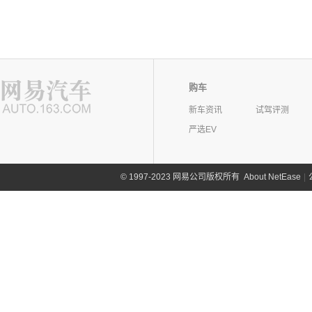
购车
新车资讯
试驾评测
严选EV
©
1997-2023 网易公司版权所有
About NetEase
|