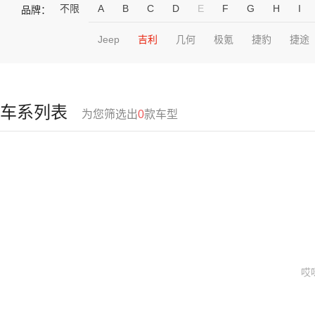
不限
A
B
C
D
E
F
G
H
I
品牌：
Jeep
吉利
几何
极氪
捷豹
捷途
车系列表
为您筛选出
0
款车型
哎