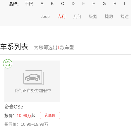
不限
A
B
C
D
E
F
G
H
I
品牌：
Jeep
吉利
几何
极氪
捷豹
捷途
车系列表
为您筛选出
1
款车型
450
KM
帝豪GSe
报价：
10.99万
起
询底价
指导价：10.99~15.99万