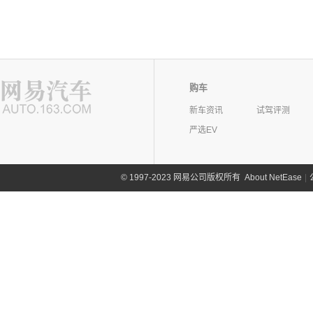
购车
新车资讯
试驾评测
严选EV
©
1997-2023 网易公司版权所有
About NetEase
|