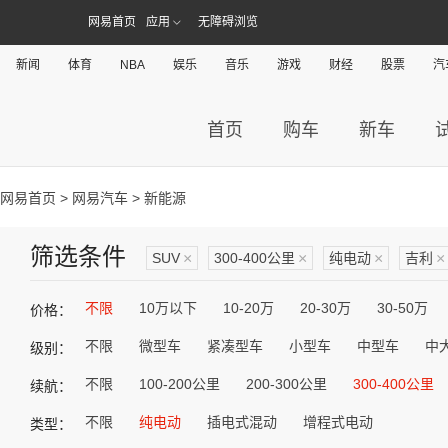
网易首页
应用
无障碍浏览
新闻
体育
NBA
娱乐
音乐
游戏
财经
股票
汽
首页
购车
新车
网易首页
>
网易汽车
> 新能源
筛选条件
SUV
×
300-400公里
×
纯电动
×
吉利
×
不限
10万以下
10-20万
20-30万
30-50万
价格：
不限
微型车
紧凑型车
小型车
中型车
中
级别：
不限
100-200公里
200-300公里
300-400公里
续航：
不限
纯电动
插电式混动
增程式电动
类型：