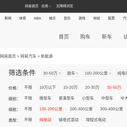
网易首页
应用
无障碍浏览
新闻
体育
NBA
娱乐
音乐
游戏
财经
股票
汽
首页
购车
新车
网易首页
>
网易汽车
> 新能源
筛选条件
30-50万
×
跑车
×
100-200公里
×
纯电
不限
10万以下
10-20万
20-30万
30-50万
价格：
不限
微型车
紧凑型车
小型车
中型车
中
级别：
不限
100-200公里
200-300公里
300-400公里
续航：
不限
纯电动
插电式混动
增程式电动
类型：