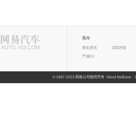
购车
新车资讯
试驾评测
严选EV
©
1997-2023 网易公司版权所有
About NetEase
|