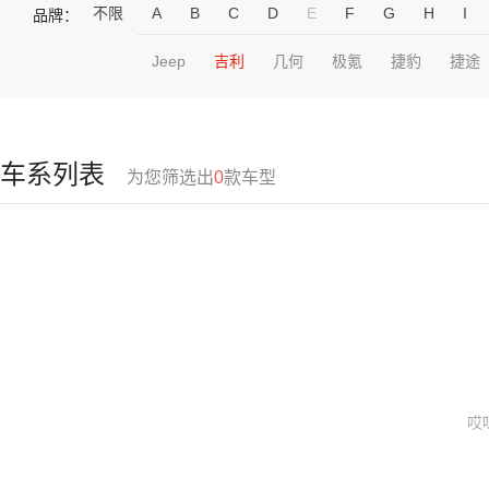
不限
A
B
C
D
E
F
G
H
I
品牌：
Jeep
吉利
几何
极氪
捷豹
捷途
车系列表
为您筛选出
0
款车型
哎