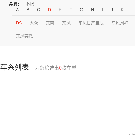
不限
品牌：
A
B
C
D
E
F
G
H
I
J
K
L
DS
大众
东南
东风
东风日产启辰
东风风神
东风奕派
车系列表
为您筛选出
0
款车型