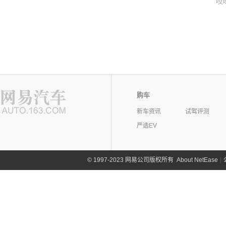
哎
购车
新车资讯
试驾评测
严选EV
©
1997-2023 网易公司版权所有
About NetEase
|