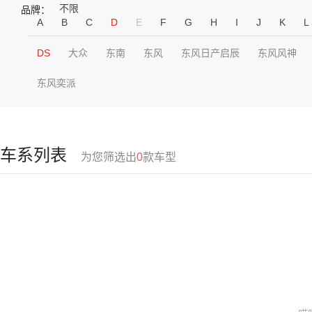
不限
品牌：
A
B
C
D
E
F
G
H
I
J
K
L
DS
大众
东南
东风
东风日产启辰
东风风神
东风奕派
车系列表
为您筛选出
0
款车型