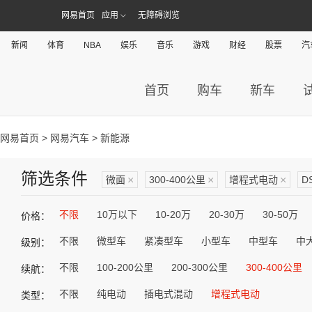
网易首页
应用
无障碍浏览
新闻
体育
NBA
娱乐
音乐
游戏
财经
股票
汽
首页
购车
新车
网易首页
>
网易汽车
> 新能源
筛选条件
微面
×
300-400公里
×
增程式电动
×
D
不限
10万以下
10-20万
20-30万
30-50万
价格：
不限
微型车
紧凑型车
小型车
中型车
中
级别：
不限
100-200公里
200-300公里
300-400公里
续航：
不限
纯电动
插电式混动
增程式电动
类型：