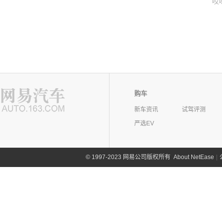
哎
购车
新车资讯
试驾评测
严选EV
©
1997-2023 网易公司版权所有
About NetEase
|