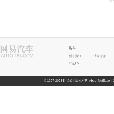
哎
购车
新车资讯
试驾评测
严选EV
©
1997-2023 网易公司版权所有
About NetEase
|