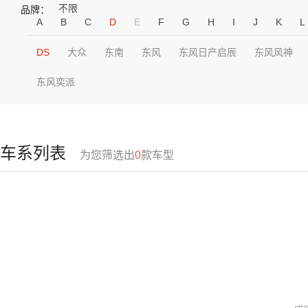
不限
品牌：
A
B
C
D
E
F
G
H
I
J
K
L
DS
大众
东南
东风
东风日产启辰
东风风神
东风奕派
车系列表
为您筛选出
0
款车型