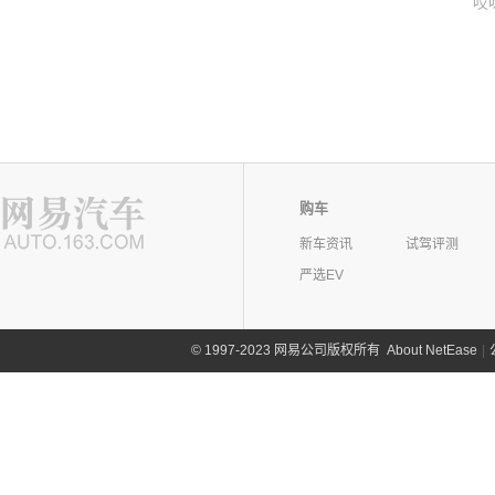
哎
购车
新车资讯
试驾评测
严选EV
©
1997-2023 网易公司版权所有
About NetEase
|