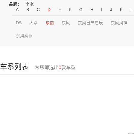
不限
品牌：
A
B
C
D
E
F
G
H
I
J
K
L
DS
大众
东南
东风
东风日产启辰
东风风神
东风奕派
车系列表
为您筛选出
0
款车型