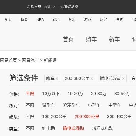
网易首页
应用
无障碍浏览
新闻
体育
NBA
娱乐
音乐
游戏
财经
股票
汽
首页
购车
新车
网易首页
>
网易汽车
> 新能源
筛选条件
跑车
×
200-300公里
×
插电式混动
×
东
不限
10万以下
10-20万
20-30万
30-50万
价格：
不限
微型车
紧凑型车
小型车
中型车
中
级别：
不限
100-200公里
200-300公里
300-400公里
续航：
不限
纯电动
插电式混动
增程式电动
类型：