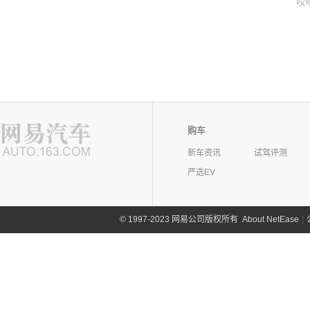
哎
购车
新车资讯
试驾评测
严选EV
©
1997-2023 网易公司版权所有
About NetEase
|