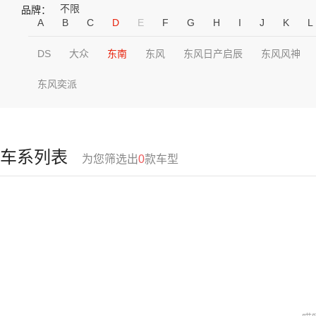
不限
品牌：
A
B
C
D
E
F
G
H
I
J
K
L
DS
大众
东南
东风
东风日产启辰
东风风神
东风奕派
车系列表
为您筛选出
0
款车型