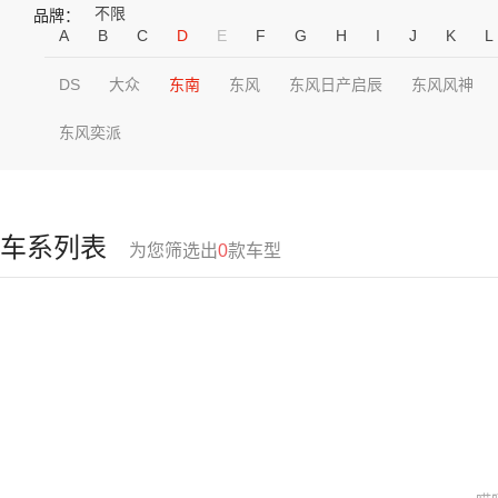
不限
品牌：
A
B
C
D
E
F
G
H
I
J
K
L
DS
大众
东南
东风
东风日产启辰
东风风神
东风奕派
车系列表
为您筛选出
0
款车型