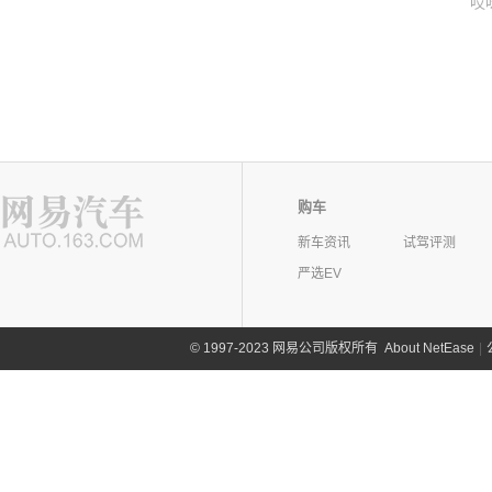
哎
购车
新车资讯
试驾评测
严选EV
©
1997-2023 网易公司版权所有
About NetEase
|