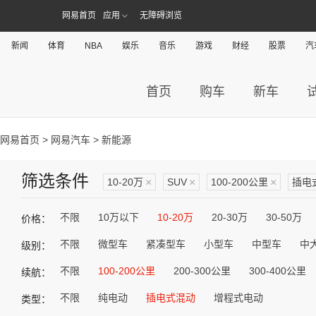
网易首页
应用
无障碍浏览
新闻
体育
NBA
娱乐
音乐
游戏
财经
股票
汽
首页
购车
新车
网易首页
>
网易汽车
> 新能源
筛选条件
10-20万
×
SUV
×
100-200公里
×
插电
不限
10万以下
10-20万
20-30万
30-50万
价格：
不限
微型车
紧凑型车
小型车
中型车
中
级别：
不限
100-200公里
200-300公里
300-400公里
续航：
不限
纯电动
插电式混动
增程式电动
类型：