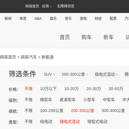
网易首页
应用
无障碍浏览
新闻
体育
NBA
娱乐
音乐
游戏
财经
股票
汽
首页
购车
新车
网易首页
>
网易汽车
> 新能源
筛选条件
SUV
×
200-300公里
×
插电式混动
×
腾
不限
10万以下
10-20万
20-30万
30-50万
价格：
不限
微型车
紧凑型车
小型车
中型车
中
级别：
不限
100-200公里
200-300公里
300-400公里
续航：
不限
纯电动
插电式混动
增程式电动
类型：