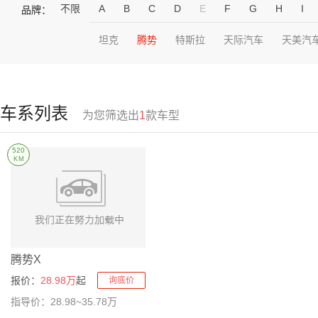
不限
A
B
C
D
E
F
G
H
I
品牌：
坦克
腾势
特斯拉
天际汽车
天美汽
车系列表
为您筛选出
1
款车型
520
KM
腾势X
报价：
28.98万
起
询底价
指导价：28.98~35.78万