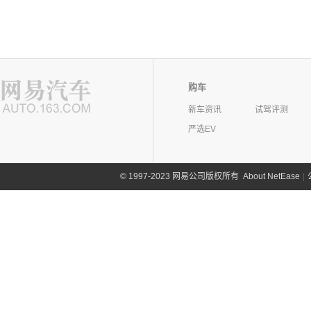
购车
新车资讯
试驾评测
严选EV
©
1997-2023 网易公司版权所有
About NetEase
|