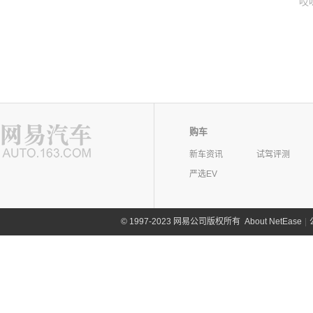
哎
购车
新车资讯
试驾评测
严选EV
©
1997-2023 网易公司版权所有
About NetEase
|