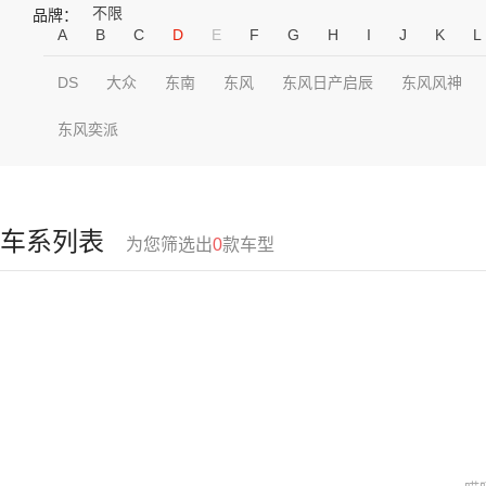
不限
品牌：
A
B
C
D
E
F
G
H
I
J
K
L
DS
大众
东南
东风
东风日产启辰
东风风神
东风奕派
车系列表
为您筛选出
0
款车型