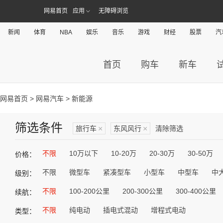
网易首页
应用
无障碍浏览
新闻
体育
NBA
娱乐
音乐
游戏
财经
股票
汽
首页
购车
新车
网易首页
>
网易汽车
> 新能源
筛选条件
旅行车
×
东风风行
×
清除筛选
不限
10万以下
10-20万
20-30万
30-50万
价格：
不限
微型车
紧凑型车
小型车
中型车
中
级别：
不限
100-200公里
200-300公里
300-400公里
续航：
不限
纯电动
插电式混动
增程式电动
类型：