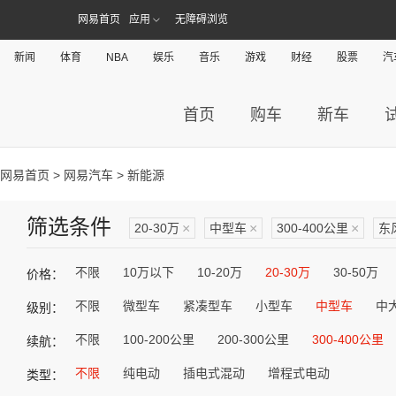
网易首页
应用
无障碍浏览
新闻
体育
NBA
娱乐
音乐
游戏
财经
股票
汽
首页
购车
新车
网易首页
>
网易汽车
> 新能源
筛选条件
20-30万
×
中型车
×
300-400公里
×
东
不限
10万以下
10-20万
20-30万
30-50万
价格：
不限
微型车
紧凑型车
小型车
中型车
中
级别：
不限
100-200公里
200-300公里
300-400公里
续航：
不限
纯电动
插电式混动
增程式电动
类型：