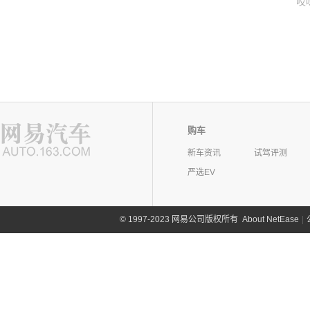
哎
购车
新车资讯
试驾评测
严选EV
©
1997-2023 网易公司版权所有
About NetEase
|