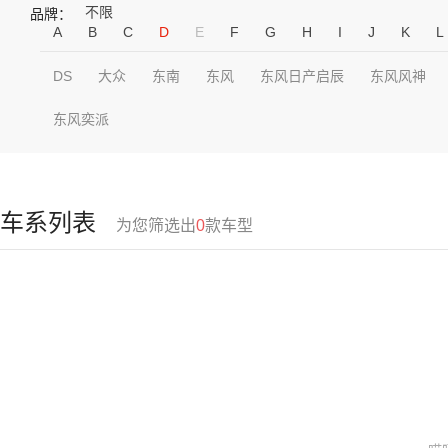
不限
品牌：
A
B
C
D
E
F
G
H
I
J
K
L
DS
大众
东南
东风
东风日产启辰
东风风神
东风奕派
车系列表
为您筛选出
0
款车型