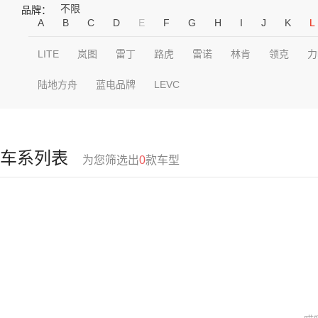
不限
品牌：
A
B
C
D
E
F
G
H
I
J
K
L
LITE
岚图
雷丁
路虎
雷诺
林肯
领克
力
陆地方舟
蓝电品牌
LEVC
车系列表
为您筛选出
0
款车型