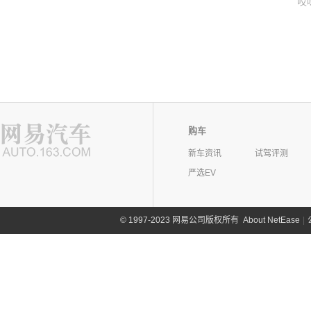
哎
购车
新车资讯
试驾评测
严选EV
©
1997-2023 网易公司版权所有
About NetEase
|