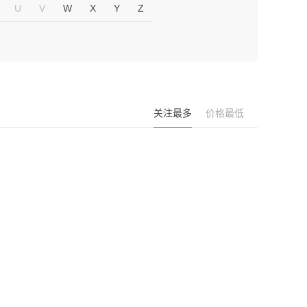
U
V
W
X
Y
Z
关注最多
价格最低