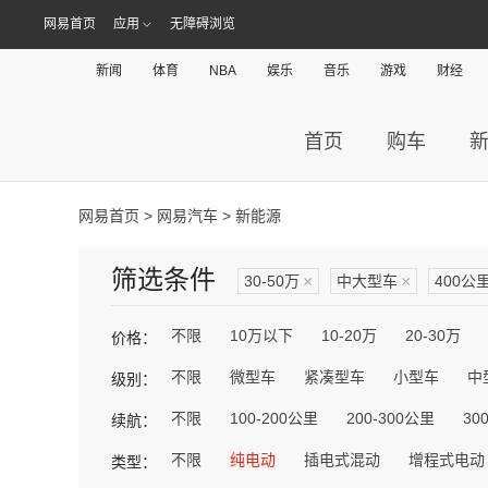
网易首页
应用
无障碍浏览
新闻
体育
NBA
娱乐
音乐
游戏
财经
首页
购车
网易首页
>
网易汽车
> 新能源
筛选条件
30-50万
×
中大型车
×
400公
不限
10万以下
10-20万
20-30万
价格：
不限
微型车
紧凑型车
小型车
中
级别：
不限
100-200公里
200-300公里
30
续航：
不限
纯电动
插电式混动
增程式电动
类型：