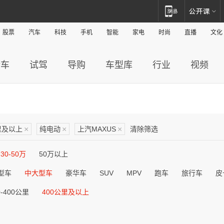
股票
汽车
科技
手机
智能
家电
时尚
直播
文化
新车
试驾
导购
车型库
行业
视频
里及以上
×
纯电动
×
上汽MAXUS
×
清除筛选
30-50万
50万以上
型车
中大型车
豪华车
SUV
MPV
跑车
旅行车
皮
0-400公里
400公里及以上