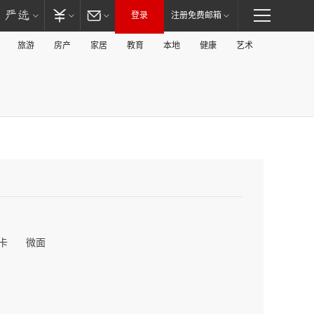
登录
注册免费邮箱
旅游
房产
家居
教育
本地
健康
艺术
卡
微面