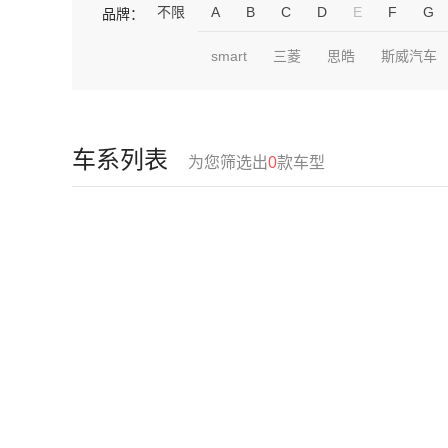
不限
A
B
C
D
E
F
G
品牌：
smart
三菱
思皓
斯威汽车
车系列表
为您筛选出
0
款车型