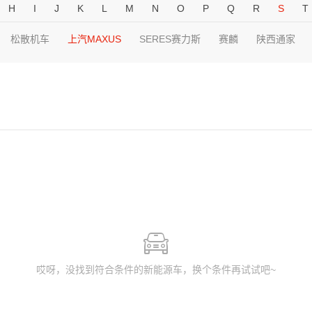
H
I
J
K
L
M
N
O
P
Q
R
S
T
松散机车
上汽MAXUS
SERES赛力斯
赛麟
陕西通家
哎呀，没找到符合条件的新能源车，换个条件再试试吧~