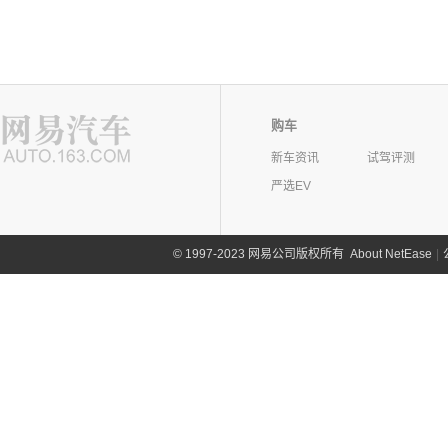
购车
新车资讯
试驾评测
严选EV
©
1997-2023 网易公司版权所有
About NetEase
|