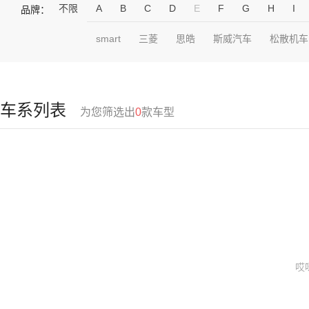
不限
A
B
C
D
E
F
G
H
I
品牌：
smart
三菱
思皓
斯威汽车
松散机车
车系列表
为您筛选出
0
款车型
哎