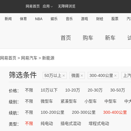
网易首页
应用
无障碍浏览
新闻
体育
NBA
娱乐
音乐
游戏
财经
股票
汽
首页
购车
新车
网易首页
>
网易汽车
> 新能源
筛选条件
50万以上
×
微面
×
300-400公里
×
上汽
不限
10万以下
10-20万
20-30万
30-50万
价格：
不限
微型车
紧凑型车
小型车
中型车
中
级别：
不限
100-200公里
200-300公里
300-400公里
续航：
不限
纯电动
插电式混动
增程式电动
类型：