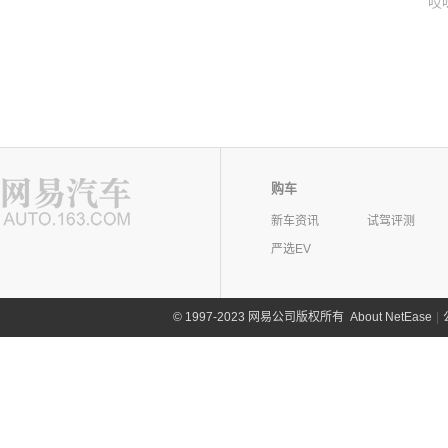
哎
购车
新车资讯
试驾评测
严选EV
©
1997-2023 网易公司版权所有
About NetEase
|