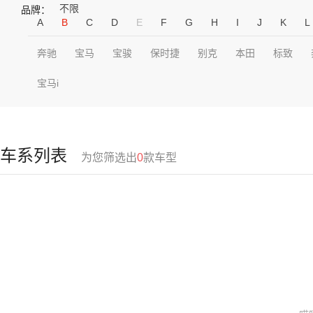
不限
品牌：
A
B
C
D
E
F
G
H
I
J
K
L
奔驰
宝马
宝骏
保时捷
别克
本田
标致
宝马i
车系列表
为您筛选出
0
款车型