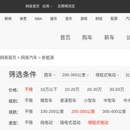
网易首页
应用
无障碍浏览
新闻
体育
NBA
娱乐
音乐
游戏
财经
股票
汽
首页
购车
新车
网易首页
>
网易汽车
> 新能源
筛选条件
跑车
×
200-300公里
×
增程式电动
×
比
不限
10万以下
10-20万
20-30万
30-50万
价格：
不限
微型车
紧凑型车
小型车
中型车
中
级别：
不限
100-200公里
200-300公里
300-400公里
续航：
不限
纯电动
插电式混动
增程式电动
类型：