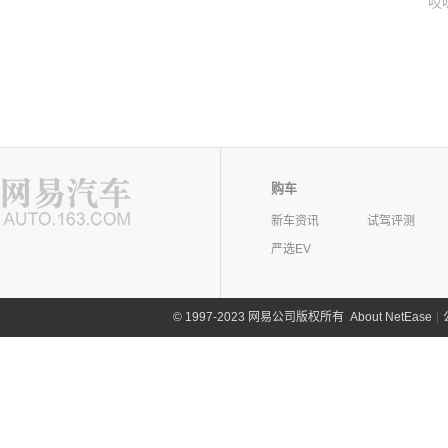
哎
购车
新车资讯
试驾评测
严选EV
©
1997-2023 网易公司版权所有
About NetEase
|