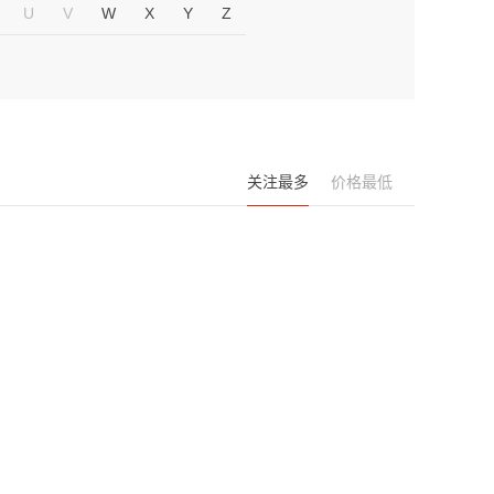
U
V
W
X
Y
Z
关注最多
价格最低