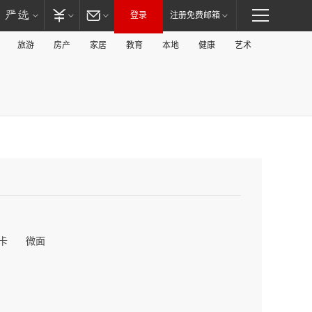
登录
注册免费邮箱
旅游
房产
家居
教育
本地
健康
艺术
卡
微面