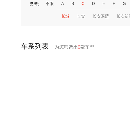
不限
A
B
C
D
E
F
G
品牌：
长城
长安
长安深蓝
长安新
车系列表
为您筛选出
0
款车型