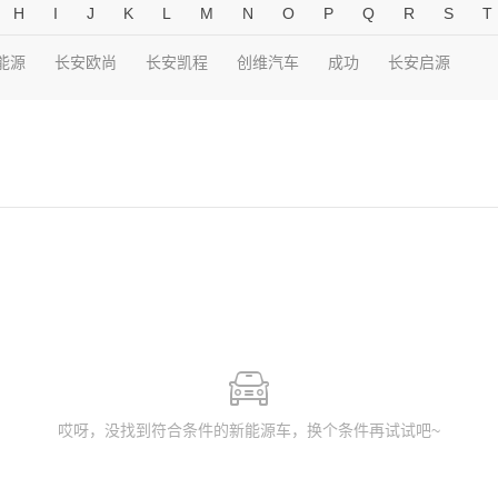
H
I
J
K
L
M
N
O
P
Q
R
S
T
能源
长安欧尚
长安凯程
创维汽车
成功
长安启源
哎呀，没找到符合条件的新能源车，换个条件再试试吧~