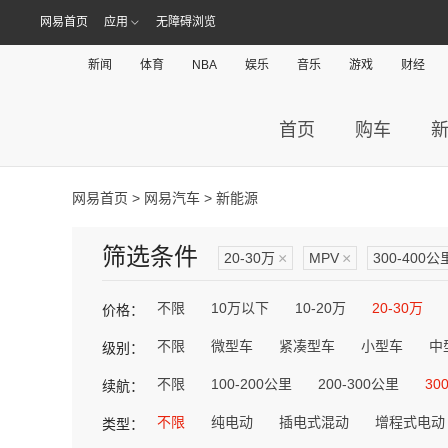
网易首页
应用
无障碍浏览
新闻
体育
NBA
娱乐
音乐
游戏
财经
首页
购车
网易首页
>
网易汽车
> 新能源
筛选条件
20-30万
×
MPV
×
300-400公
不限
10万以下
10-20万
20-30万
价格：
不限
微型车
紧凑型车
小型车
中
级别：
不限
100-200公里
200-300公里
30
续航：
不限
纯电动
插电式混动
增程式电动
类型：