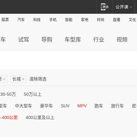
股票
汽车
科技
手机
智能
家电
时尚
直播
文化
新车
试驾
导购
车型库
行业
视频
里
×
长城
×
清除筛选
30-50万
50万以上
型车
中大型车
豪华车
SUV
MPV
跑车
旅行车
皮
0-400公里
400公里及以上