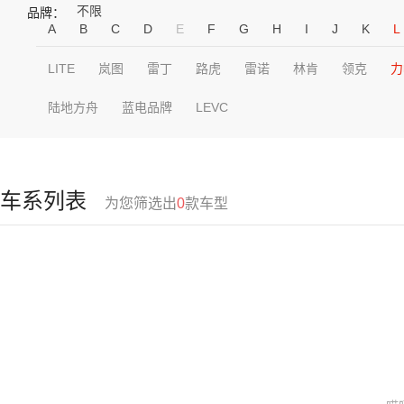
不限
品牌：
A
B
C
D
E
F
G
H
I
J
K
L
LITE
岚图
雷丁
路虎
雷诺
林肯
领克
力
陆地方舟
蓝电品牌
LEVC
车系列表
为您筛选出
0
款车型