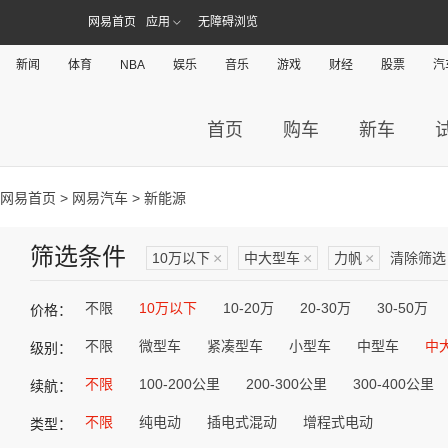
网易首页
应用
无障碍浏览
新闻
体育
NBA
娱乐
音乐
游戏
财经
股票
汽
首页
购车
新车
网易首页
>
网易汽车
> 新能源
筛选条件
10万以下
×
中大型车
×
力帆
×
清除筛选
不限
10万以下
10-20万
20-30万
30-50万
价格：
不限
微型车
紧凑型车
小型车
中型车
中
级别：
不限
100-200公里
200-300公里
300-400公里
续航：
不限
纯电动
插电式混动
增程式电动
类型：