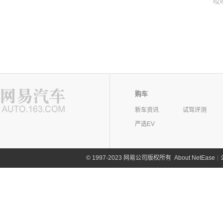
哎
购车
新车资讯
试驾评测
严选EV
©
1997-2023 网易公司版权所有
About NetEase
|