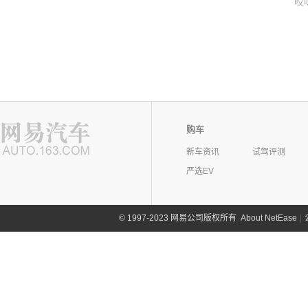
哎
购车
新车资讯
试驾评测
严选EV
©
1997-2023 网易公司版权所有
About NetEase
|