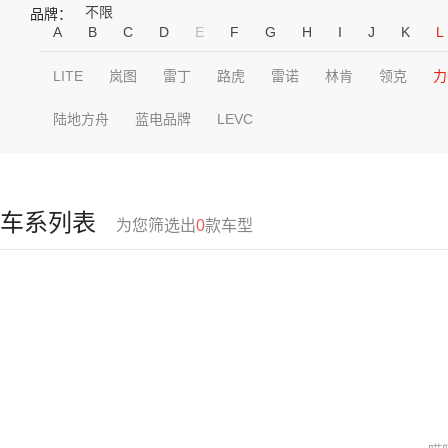
不限
品牌：
A
B
C
D
E
F
G
H
I
J
K
L
LITE
岚图
雷丁
路虎
雷诺
林肯
领克
力
陆地方舟
蓝电品牌
LEVC
车系列表
为您筛选出
0
款车型